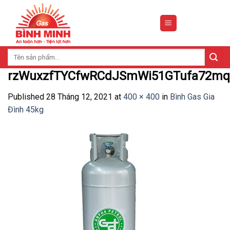
Skip
to
content
Tìm
kiếm:
rzWuxzfTYCfwRCdJSmWi51GTufa72m
Published
28 Tháng 12, 2021
at
400 × 400
in
Bình Gas Gia
Đình 45kg