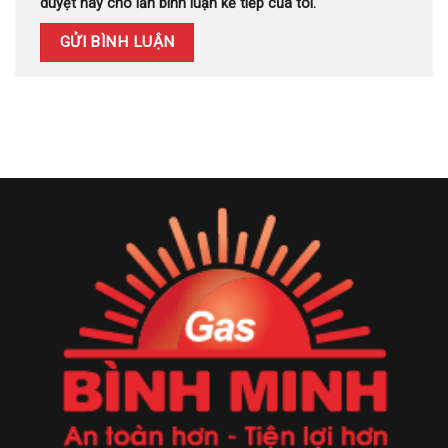
duyệt này cho lần bình luận kế tiếp của tôi.