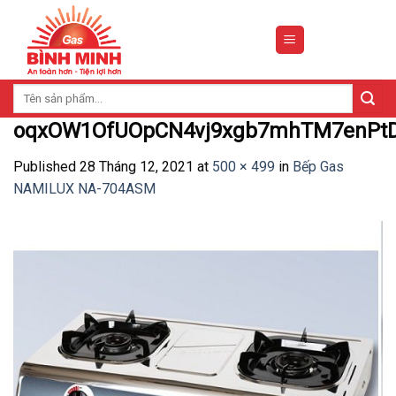
Skip
to
content
Tìm
kiếm:
oqxOW1OfUOpCN4vj9xgb7mhTM7enPtD
Published
28 Tháng 12, 2021
at
500 × 499
in
Bếp Gas
NAMILUX NA-704ASM