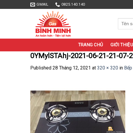
Skip
GMAIL
0825.140.140
to
content
Tìm
kiếm:
TRANG CHỦ
GIỚI THIỆU
0YMylSTAhj-2021-06-21-21-07-2
Published
28 Tháng 12, 2021
at
320 × 320
in
Bếp