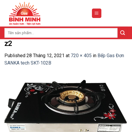
Skip
to
content
Tìm
kiếm:
z2
Published
28 Tháng 12, 2021
at
720 × 405
in
Bếp Gas Đơn
SANKA tech SKT-102B