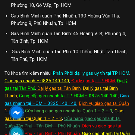
Phường 10, Gò Vấp, Tp. HCM
Gas Bình Minh quận Phú Nhuận: 130 Hoàng Văn Thụ,
Phường 9, Phú Nhuận, Tp. HCM
Gas Bình Minh quận Tân Bình: 45 Hoàng Việt, Phường 4,
Tân Bình, Tp. HCM
.Gas Bình Minh quận Tân Phú: 10 Thống Nhất, Tân Thành,
Tân Phú, Tp. HCM
Từ khoá tìm kiếm nhiều:
Phân Phối đại lý gas uy tín tại TP HCM
,
Giao gas nhanh – 0825.140.140
,
Đại lý gas tại TP HCM
,
Đại lý
gas tại Tân Phú
,
Đại lý gas tại Tân Bình
,
Đại lý gas tại Bình
Thạnh
,
Cung cấp gas nhanh tại TP HCM – 0825.140.140
,
Giao
gas nhanh tại HCM – 0825.140.140
,
Dịch vụ giao gas tại Quận
1 – 2 – 3
,
Cửa hàng giao gas nhanh tại Quận 1 – 2 – 3
,
Giao
gas nhanh tại Quận 1 – 2 – 3
,
Cửa hàng giao gas nhanh tại
Quận Tân Phú - Tân Bình - Phú Nhuận
,
Dịch vụ giao gas tại
Quận Tân Phú - Tân Bình - Phú Nhuận
,
Giao gas nhanh tại Quận