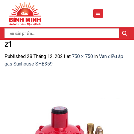
Skip
to
content
Tìm
kiếm:
z1
Published
28 Tháng 12, 2021
at
750 × 750
in
Van điều áp
gas Sunhouse SHB359