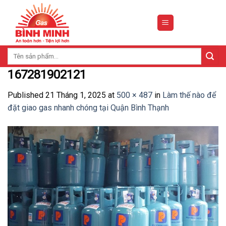
Skip
to
content
Tìm
kiếm:
167281902121
Published
21 Tháng 1, 2025
at
500 × 487
in
Làm thế nào để
đặt giao gas nhanh chóng tại Quận Bình Thạnh