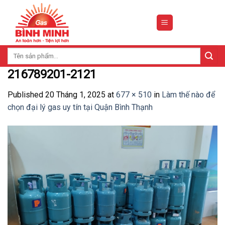
Skip
to
content
Tìm
kiếm:
216789201-2121
Published
20 Tháng 1, 2025
at
677 × 510
in
Làm thế nào để
chọn đại lý gas uy tín tại Quận Bình Thạnh