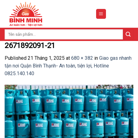
Skip
to
content
Tìm
kiếm:
2671892091-21
Published
21 Tháng 1, 2025
at
680 × 382
in
Giao gas nhanh
tận nơi Quận Bình Thạnh- An toàn, tiện lợi, Hotline
0825.140.140