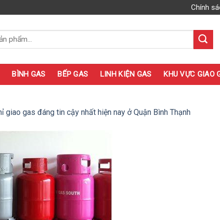
Chính sá
BÌNH GAS
BẾP GAS
LINH KIỆN GAS
KHU VỰC GIAO 
hỉ giao gas đáng tin cậy nhất hiện nay ở Quận Bình Thạnh