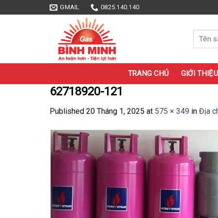
Skip
GMAIL
0825.140.140
to
content
Tìm
kiếm:
TRANG CHỦ
GIỚI THIỆU
62718920-121
Published
20 Tháng 1, 2025
at
575 × 349
in
Địa c